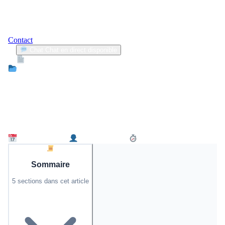
Contact
Chat
Chat en direct disponible
Devis
2min
Assurance Jeune Conducteur
Changement de domicile : les raisons
essentielles d’informer votre compagnie
d’assurance automobile
5 octobre 2025
David Moreau
3 min de lecture
Sommaire
5 sections dans cet article