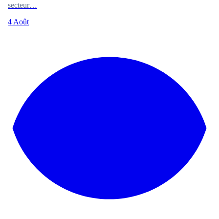
secteur…
4 Août