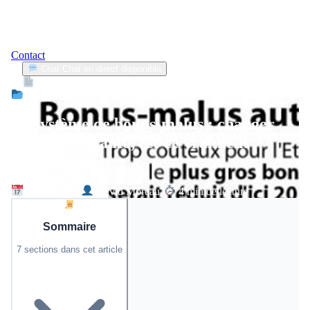
Contact
Chat
Chat en direct disponible
Devis
2min
Assurance Jeune Conducteur
Le système de bonus-malus : changer
d’assurance auto, est-ce vraiment
avantageux ?
4 août 2025
David Moreau
4 min de lecture
Sommaire
7 sections dans cet article