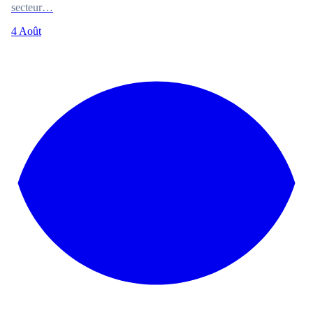
secteur…
4 Août