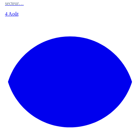
secteur…
4 Août