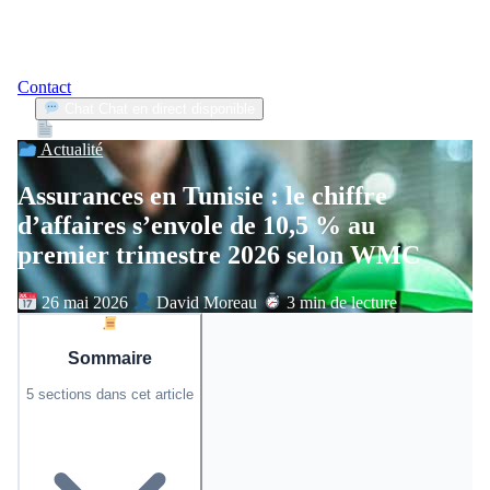
Contact
Chat
Chat en direct disponible
Devis
2min
Actualité
Assurances en Tunisie : le chiffre
d’affaires s’envole de 10,5 % au
premier trimestre 2026 selon WMC
26 mai 2026
David Moreau
3 min de lecture
Sommaire
5 sections dans cet article