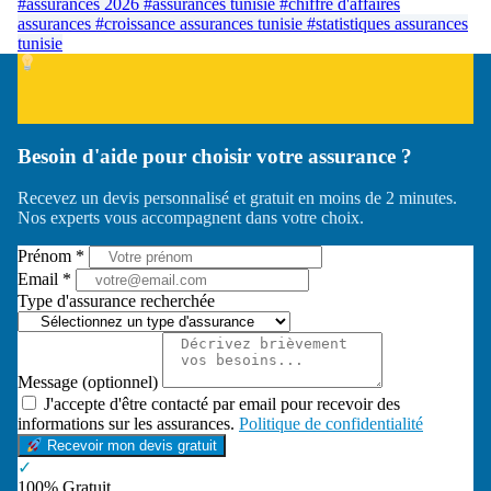
#assurances 2026
#assurances tunisie
#chiffre d'affaires
assurances
#croissance assurances tunisie
#statistiques assurances
tunisie
Besoin d'aide pour choisir votre assurance ?
Recevez un devis personnalisé et gratuit en moins de 2 minutes.
Nos experts vous accompagnent dans votre choix.
Prénom *
Email *
Type d'assurance recherchée
Message (optionnel)
J'accepte d'être contacté par email pour recevoir des
informations sur les assurances.
Politique de confidentialité
Recevoir mon devis gratuit
✓
100% Gratuit