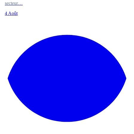
secteur…
4 Août