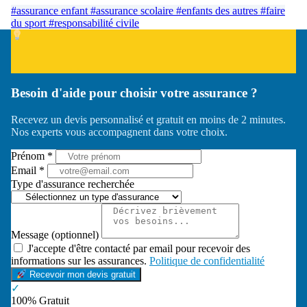
#assurance enfant
#assurance scolaire
#enfants des autres
#faire
du sport
#responsabilité civile
Besoin d'aide pour choisir votre assurance ?
Recevez un devis personnalisé et gratuit en moins de 2 minutes.
Nos experts vous accompagnent dans votre choix.
Prénom *
Email *
Type d'assurance recherchée
Message (optionnel)
J'accepte d'être contacté par email pour recevoir des
informations sur les assurances.
Politique de confidentialité
Recevoir mon devis gratuit
✓
100% Gratuit