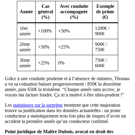
Cas
Avec conduite
Exemple
Année
général
accompagnée
de prime
(%)
(%)
(€)
1ère
1200€ /
+100%
+50%
année
900€
2ème
900€ /
+50%
+25%
année
750€
3ème
750€ /
+25%
0%
année
600€
Grâce à une conduite prudente et à l’absence de sinistres, Thomas
a vu sa cotisation baisser progressivement : 850€ la deuxième
année, puis 650€ la troisième. “Chaque année sans accroc, je
voyais ma facture fondre. Ça m’a motivé à être ultra-prudent !”
Les
statistiques sur la surprime
montrent que cette majoration
trouve sa justification dans les données actuarielles : un jeune
conducteur a statistiquement trois fois plus de risques d’avoir un
accident la première année qu’un conducteur confirmé.
Point juridique de Maître Dubois, avocat en droit des