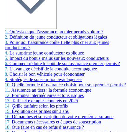
1.
Qu’est-ce que l’assurance premier permis voiture ?
2.
Définition du jeune conducteur et obligations légales
3.
Pourquoi l’assurance coûte-t-elle plus cher aux jeunes
conducteurs ?
4.
La surprime jeune conducteur expliquée
5.
Impact du bonus-malus sur les nouveaux conducteurs
6.
Comment réduire le coût de son assurance premier permis ?
7.
L’avantage décisif de la conduite accompagnée
8.
Choisir le bon véhicule pour économiser
9.
Stratégies de souscription avantageuses
10.
Quelle formule d’assurance choisir pour son premier permis ?
11.
Assurance au tiers : la formule économique
12.
Formules intermédiaires et tous risques
13.
Tarifs et exemples concrets en 2025
14.
Grille tarifaire selon les profils
15.
Évolution des primes sur 3 ans
16.
Démarches et souscription de votre première assurance
17.
Documents nécessaires et étapes de souscription
18.
Que faire en cas de refus d’assurance ?