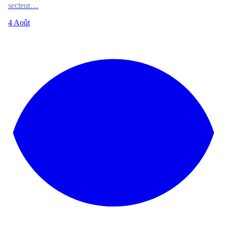
secteur…
4 Août