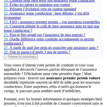
19.
Conseils pour bien gérer son assurance jeune conducteur
20.
Éviter les pièges et optimiser son contrat
21.
Préparer l’évolution vers un contrat standard
22.
Assurance jeune conducteur : bien débuter, c’est déjà
économiser
23.
FAQ : assurance premier permis – vos questions essentielles
24.
Comment réduire le coût de mon assurance auto en tant que
jeune conducteur ?
25.
Puis-je être ajouté sur l’assurance de mes parents ?
26.
Quelle différence entre conduite accompagnée et permis
traditionnel ?
27.
À partir de quel âge peut-on souscrire une assurance auto ?
28.
Que se passe-t-il après 3 ans de permis ?
↑ Fermer le sommaire
Vous venez d’obtenir votre permis de conduire et vous vous
apprêtez à découvrir l’univers parfois déroutant de l’assurance
automobile ? Félicitations pour cette première étape ! Mais
préparez-vous : trouver une
assurance premier permis voiture
abordable représente souvent un défi de taille pour les nouveaux
conducteurs. Entre surprimes, refus et tarifs qui donnent le
vertige, le parcours peut sembler semé d’embûches.
Pourtant, avec les bonnes informations et quelques stratégies bien
pensées, il est tout à fait possible de s’assurer correctement sans se