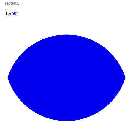
secteur…
4 Août