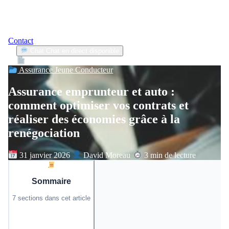
Contact
Chat
Chat en direct disponible
Devis
2min
Assurance Jeune Conducteur
Assurance emprunteur et auto :
comment optimiser vos contrats et
réaliser des économies grâce à la
renégociation
31 janvier 2026
David Moreau
3 min de lecture
Sommaire
7 sections dans cet article