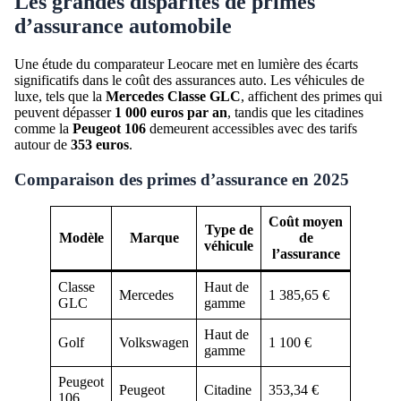
Les grandes disparités de primes
d’assurance automobile
Une étude du comparateur Leocare met en lumière des écarts
significatifs dans le coût des assurances auto. Les véhicules de
luxe, tels que la
Mercedes Classe GLC
, affichent des primes qui
peuvent dépasser
1 000 euros par an
, tandis que les citadines
comme la
Peugeot 106
demeurent accessibles avec des tarifs
autour de
353 euros
.
Comparaison des primes d’assurance en 2025
Coût moyen
Type de
Modèle
Marque
de
véhicule
l’assurance
Classe
Haut de
Mercedes
1 385,65 €
GLC
gamme
Haut de
Golf
Volkswagen
1 100 €
gamme
Peugeot
Peugeot
Citadine
353,34 €
106