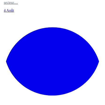
secteur…
4 Août