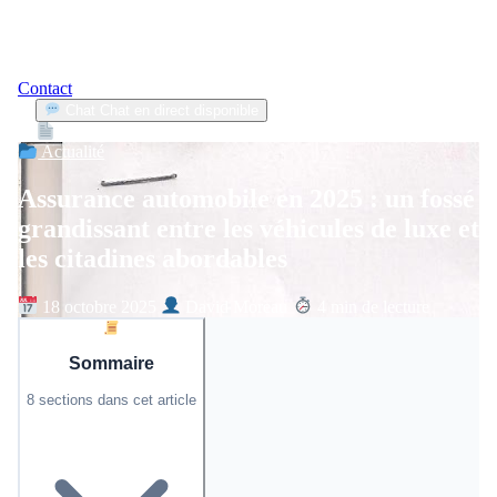
Contact
Chat
Chat en direct disponible
Devis
2min
Actualité
Assurance automobile en 2025 : un fossé
grandissant entre les véhicules de luxe et
les citadines abordables
18 octobre 2025
David Moreau
4 min de lecture
Sommaire
8 sections dans cet article