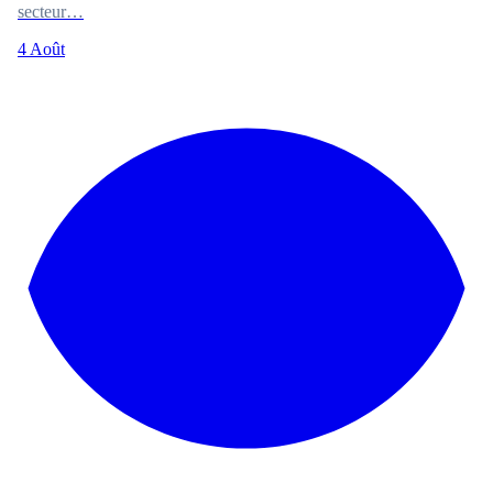
secteur…
4 Août