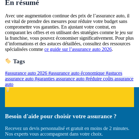
En résumé
Avec une augmentation continue des prix de l’assurance auto, il
est vital de prendre des mesures pour réduire votre budget sans
compromettre vos garanties. En ajustant votre contrat, en
comparant les offres et en utilisant des stratégies comme le jeu sur
la franchise, vous pouvez économiser significativement. Pour plus
d’informations et des astuces détaillées, consultez des ressources
spécialisées comme
ce guide sur l’assurance auto 2026
.
Tags
#assurance auto 2026
#assurance auto économique
#astuces
assurance auto
#garanties assurance auto
#réduire coûts assurance
auto
Besoin d'aide pour choisir votre assurance ?
Recevez un devis personnalisé et gratuit en moins de 2 minutes.
Nos experts vous accompagnent dans votre choix.