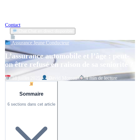
Contact
Chat
Chat en direct disponible
Devis
2min
Assurance Jeune Conducteur
L’assurance automobile et l’âge : peut-
on être refusé en raison de sa seniorité ?
18 juillet 2025
David Moreau
4 min de lecture
Sommaire
6 sections dans cet article