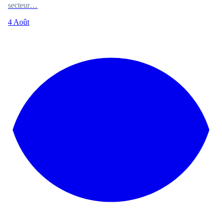
secteur…
4 Août