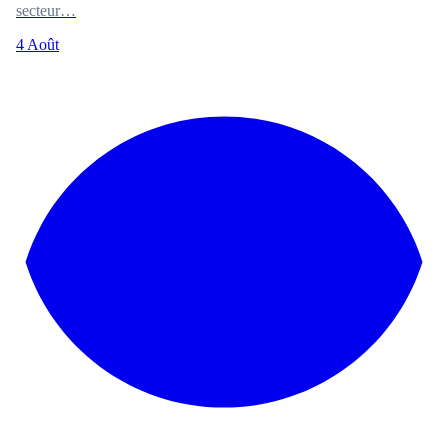
secteur…
4 Août