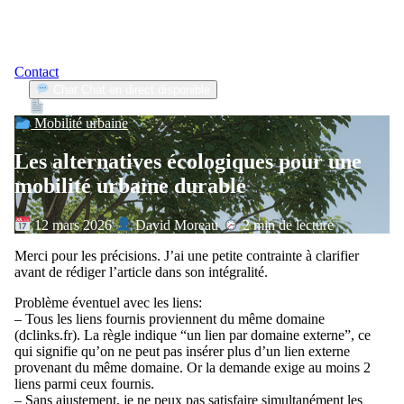
Contact
Chat
Chat en direct disponible
Devis
2min
Mobilité urbaine
Les alternatives écologiques pour une
mobilité urbaine durable
12 mars 2026
David Moreau
2 min de lecture
Merci pour les précisions. J’ai une petite contrainte à clarifier
avant de rédiger l’article dans son intégralité.
Problème éventuel avec les liens:
– Tous les liens fournis proviennent du même domaine
(dclinks.fr). La règle indique “un lien par domaine externe”, ce
qui signifie qu’on ne peut pas insérer plus d’un lien externe
provenant du même domaine. Or la demande exige au moins 2
liens parmi ceux fournis.
– Sans ajustement, je ne peux pas satisfaire simultanément les