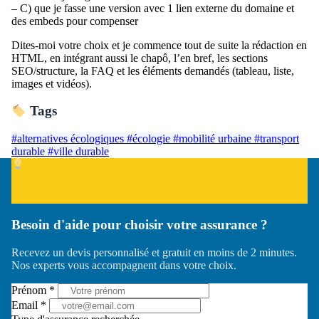
– C) que je fasse une version avec 1 lien externe du domaine et
des embeds pour compenser
Dites-moi votre choix et je commence tout de suite la rédaction en
HTML, en intégrant aussi le chapô, l’en bref, les sections
SEO/structure, la FAQ et les éléments demandés (tableau, liste,
images et vidéos).
Tags
#alternatives écologiques
#écologie
#mobilité urbaine
#transport
durable
#ville durable
Besoin d'aide pour choisir votre assurance ?
Recevez un devis personnalisé et gratuit en moins de 2 minutes.
Nos experts vous accompagnent dans votre choix.
Prénom *
Email *