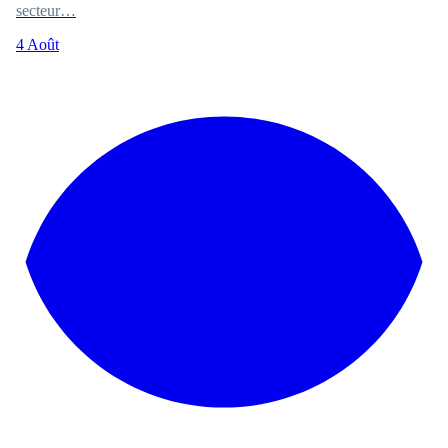
secteur…
4 Août