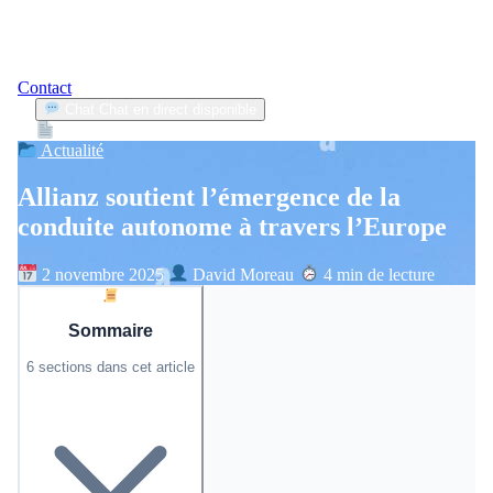
Contact
Chat
Chat en direct disponible
Devis
2min
Actualité
Allianz soutient l’émergence de la
conduite autonome à travers l’Europe
2 novembre 2025
David Moreau
4 min de lecture
Sommaire
6 sections dans cet article