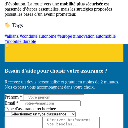
d’évolution. La route vers une
mobilité plus sécurisée
est
parsemée d’étapes essentielles, mais les stratégies proposées
posent les bases d’un avenir prometteur.
Tags
#allianz
#conduite autonome
#europe
#innovation automobile
#mobilité durable
Besoin d'aide pour choisir votre assurance ?
Recevez un devis personnalisé et gratuit en moins de 2 minutes.
Nos experts vous accompagnent dans votre choix.
Prénom *
Email *
Type d'assurance recherchée