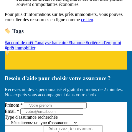
souvent d’importantes économies.
Pour plus d’informations sur les prêts immobiliers, vous pouvez
consulter des ressources en ligne comme
ce lien
.
Tags
#accord de prêt
#analyse bancaire
#banque
#critères d'emprunt
#prêt immobilier
Besoin d'aide pour choisir votre assurance ?
Recevez un devis personnalisé et gratuit en moins de 2 minutes.
Nos experts vous accompagnent dans votre choix.
Prénom *
Email *
Type d'assurance recherchée