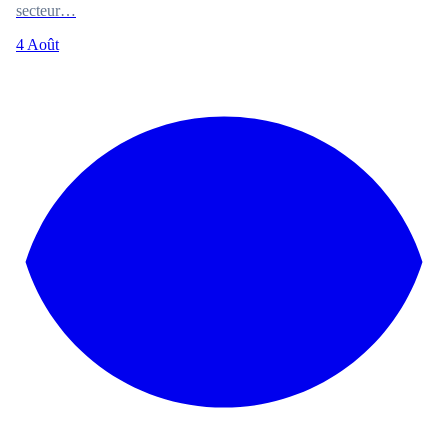
secteur…
4 Août