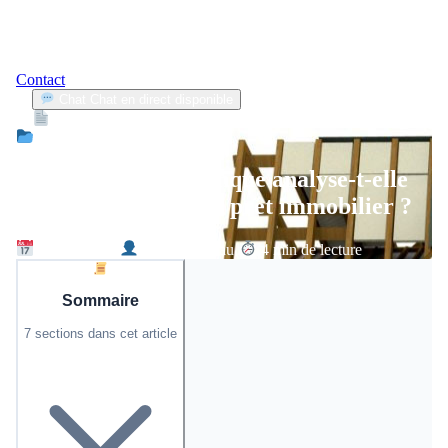
Contact
Chat
Chat en direct disponible
Devis
2min
Crédit & Financement
Quels critères la banque analyse-t-elle
avant d’accorder un prêt immobilier ?
8 mars 2026
David Moreau
4 min de lecture
Sommaire
7 sections dans cet article