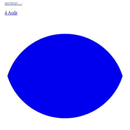
secteur…
4 Août