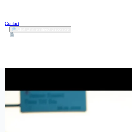
Contact
Chat
Chat en direct disponible
Devis
2min
cyclistes
1
Articles trouvés