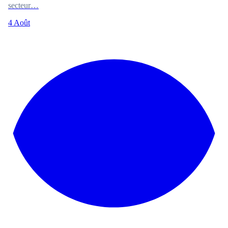
secteur…
4 Août