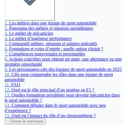
1.
Les métiers dans une équipe de sport automobile
2.
Panorama des métiers et missions quotidiennes
3.
Le métier de mécanicien
4.
Le métier d’ingénieur performance
5.
Comparatif métiers, missions et salaires indicatifs
6.
Formations et voies d’entrée : quelle option choisir ?
7.
Compétences transversales et personnelles
8.
Actions concrètes pour obtenir un stage, une alternance ou une
première opportunité
9.
Les personnages-clés des équipes de sport automobile en 2025
10.
Clés pour comprendre les rôles dans une équipe de sport
automobile
11.
FAQ
12.
Quel est le rôle principal d’un stratège en F1 ?
13.
Quelles formations privilégier pour devenir mécanicien dans
le sport automobile ?
14.
Comment débuter dans le sport automobile avec peu
d’expérience ?
15.
Quel est l’impact du rôle d’un chronométreur ?
↑ Fermer le sommaire