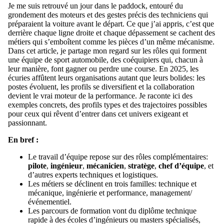
Je me suis retrouvé un jour dans le paddock, entouré du
grondement des moteurs et des gestes précis des techniciens qui
préparaient la voiture avant le départ. Ce que j’ai appris, c’est que
derrière chaque ligne droite et chaque dépassement se cachent des
métiers qui s’emboîtent comme les pièces d’un même mécanisme.
Dans cet article, je partage mon regard sur les rôles qui forment
une équipe de sport automobile, des coéquipiers qui, chacun à
leur manière, font gagner ou perdre une course. En 2025, les
écuries affûtent leurs organisations autant que leurs bolides: les
postes évoluent, les profils se diversifient et la collaboration
devient le vrai moteur de la performance. Je raconte ici des
exemples concrets, des profils types et des trajectoires possibles
pour ceux qui rêvent d’entrer dans cet univers exigeant et
passionnant.
En bref :
Le travail d’équipe repose sur des rôles complémentaires:
pilote
,
ingénieur
,
mécanicien
,
stratège
,
chef d’équipe
, et
d’autres experts techniques et logistiques.
Les métiers se déclinent en trois familles: technique et
mécanique, ingénierie et performance, management/
événementiel.
Les parcours de formation vont du diplôme technique
rapide à des écoles d’ingénieurs ou masters spécialisés,